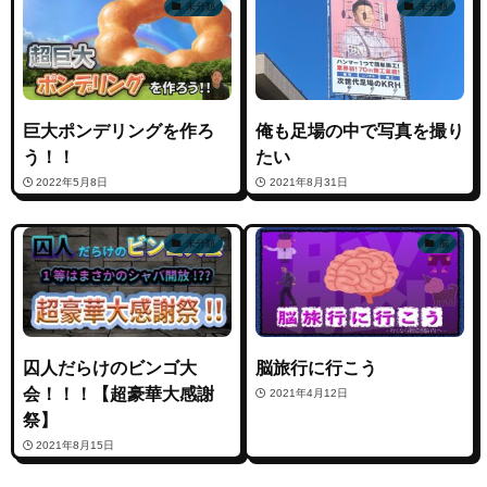
未分類
未分類
巨大ポンデリングを作ろ
俺も足場の中で写真を撮り
う！！
たい
2022年5月8日
2021年8月31日
未分類
脳
囚人だらけのビンゴ大
脳旅行に行こう
会！！！【超豪華大感謝
2021年4月12日
祭】
2021年8月15日