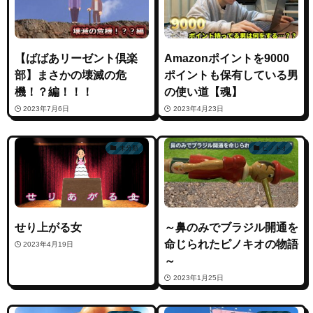
【ばばあリーゼント倶楽
Amazonポイントを9000
部】まさかの壊滅の危
ポイントも保有している男
機！？編！！！
の使い道【魂】
2023年7月6日
2023年4月23日
未分類
ピノキオ
せり上がる女
～鼻のみでブラジル開通を
命じられたピノキオの物語
2023年4月19日
～
2023年1月25日