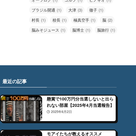
ブラジル開通
(1)
大津
(3)
徹子
(1)
村長
(1)
校長
(1)
極真空手
(1)
脳
(2)
脳みそジュース
(1)
脳博士
(1)
脳旅行
(1)
最近の記事
懸賞で100万円分当選しないと出ら
れない部屋【2025年4月当選報告】
2025年6月2日
モアイたちが教えるオススメ