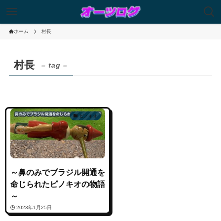
ホーム
村長
村長
– tag –
ピノキオ
～鼻のみでブラジル開通を
命じられたピノキオの物語
～
2023年1月25日