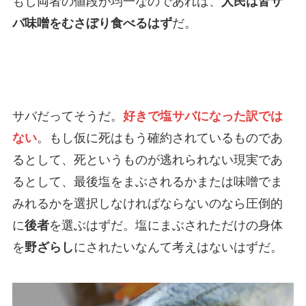
もし両者の値段が均一なのであれば、
人民は皆サ
バ味噌をむさぼり食べるはず
だ。
サバだってそうだ。
好きで塩サバになった訳では
ない
。もし仮に死はもう確約されているものであ
るとして、死というものが逃れられない現実であ
るとして、最後塩をまぶされるかまたは味噌でま
みれるかを選択しなければならないのなら圧倒的
に
後者
を選ぶはずだ。塩にまぶされただけの身体
を
野ざらし
にされたいなんて考えはないはずだ。